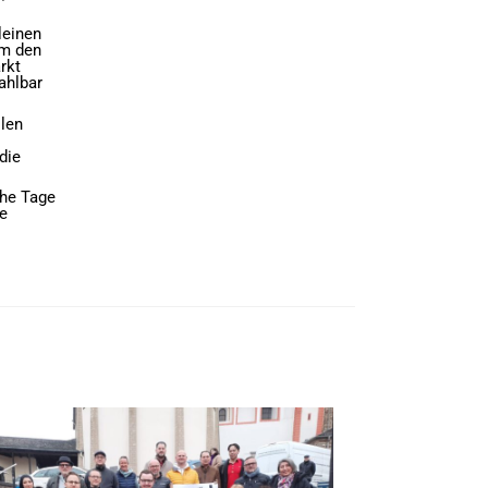
leinen
um den
rkt
ahlbar
llen
die
che Tage
ie